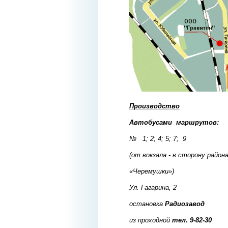
Производство
Автобусами маршрутов:
№ 1; 2; 4; 5; 7; 9
(от вокзала - в сторону район
«Черемушки»)
Ул. Гагарина, 2
остановка
Радиозавод
из проходной
тел. 9-82-30