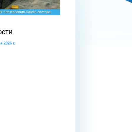
я электроподвижного состава
ости
а 2026 г.