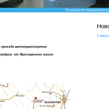
Производство оборудования дл
Нов
7 август
 проезда автотранспортом
ксандров от Ярославского шоссе